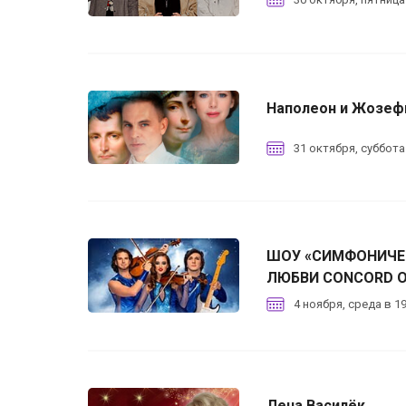
Наполеон и Жозеф
31 октября, суббота
ШОУ «СИМФОНИЧЕ
ЛЮБВИ CONCORD 
4 ноября, среда в 19
Лена Василёк