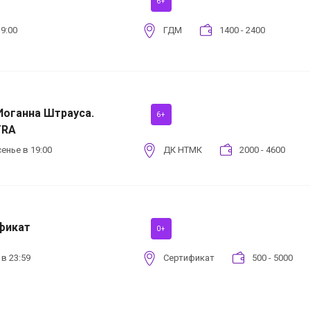
6+
9:00
ГДМ
1400 - 2400
оганна Штрауса.
6+
TRA
енье в 19:00
ДК НТМК
2000 - 4600
фикат
0+
 в 23:59
Сертификат
500 - 5000