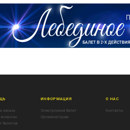
ЩЬ
ИНФОРМАЦИЯ
О НАС
а заказа
Электронный билет
Контакты
 вопросы
Организаторам
т билетов