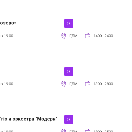
 озеро»
6+
 в 19:00
ГДМ
1400 - 2400
о
6+
 в 19:00
ГДМ
1300 - 2800
Trio и оркестра "Модерн"
6+
 в 19:00
ГДМ
1800 - 3500