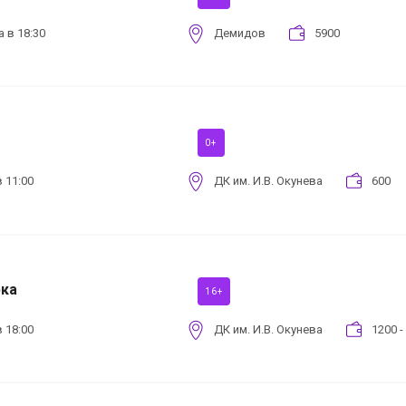
а в 18:30
Демидов
5900
0+
 11:00
ДК им. И.В. Окунева
600
рка
16+
 18:00
ДК им. И.В. Окунева
1200 -