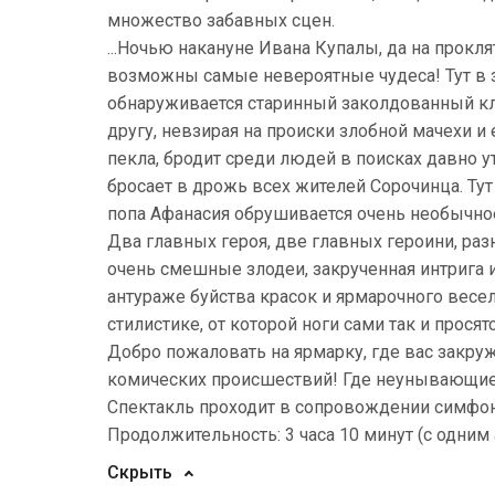
множество забавных сцен.
...Ночью накануне Ивана Купалы, да на прокл
возможны самые невероятные чудеса! Тут в 
обнаруживается старинный заколдованный кла
другу, невзирая на происки злобной мачехи и 
пекла, бродит среди людей в поисках давно у
бросает в дрожь всех жителей Сорочинца. Тут
попа Афанасия обрушивается очень необычное
Два главных героя, две главных героини, ра
очень смешные злодеи, закрученная интрига 
антураже буйства красок и ярмарочного весе
стилистике, от которой ноги сами так и просятс
Добро пожаловать на ярмарку, где вас закру
комических происшествий! Где неунывающие о
Спектакль проходит в сопровождении симфони
Продолжительность: 3 часа 10 минут (с одним
Скрыть