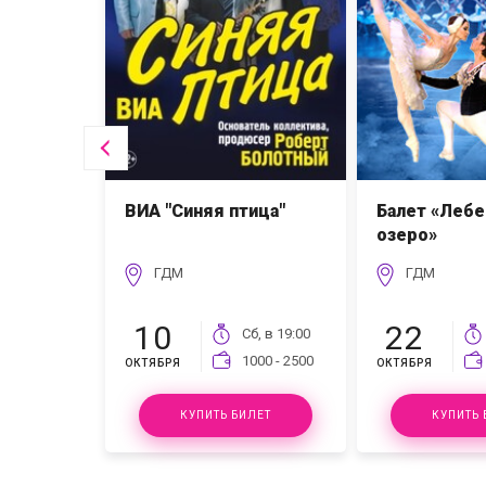
ВИА "Синяя птица"
Балет «Леб
озеро»
ГДМ
ГДМ
10
22
т, в
23:59
Сб, в
19:00
00 - 5000
1000 - 2500
ОКТЯБРЯ
ОКТЯБРЯ
ЛЕТ
КУПИТЬ БИЛЕТ
КУПИТЬ 