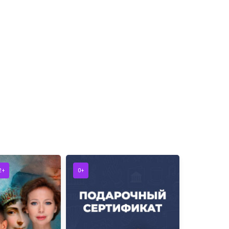
2+
0+
КОНЦЕРТ