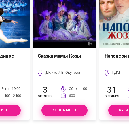
единое
Сказка мамы Козы
Наполеон 
ДК им. И.В. Окунева
ГДМ
3
31
Чт, в
19:00
Сб, в
11:00
1400 - 2400
600
ОКТЯБРЯ
ОКТЯБРЯ
БИЛЕТ
КУПИТЬ БИЛЕТ
КУПИ