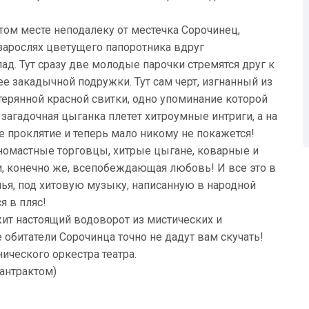
ятом месте неподалеку от местечка Сорочинец,
зарослях цветущего папоротника вдруг
д. Тут сразу две молодые парочки стремятся друг к
ее закадычной подружки. Тут сам черт, изгнанный из
терянной красной свитки, одно упоминание которой
 загадочная цыганка плетет хитроумные интриги, а на
 проклятие и теперь мало никому не покажется!
зномастные торговцы, хитрые цыгане, коварные и
и, конечно же, всепобеждающая любовь! И все это в
лья, под хитовую музыку, написанную в народной
я в пляс!
жит настоящий водоворот из мистических и
битатели Сорочинца точно не дадут вам скучать!
ческого оркестра театра.
 антрактом)