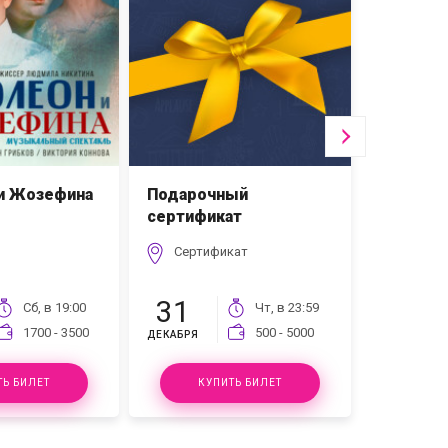
и Жозефина
Подарочный
ВИА "Си
сертификат
Сертификат
ГДМ
31
10
Сб, в
19:00
Чт, в
23:59
1700 - 3500
500 - 5000
ДЕКАБРЯ
ОКТЯБРЯ
ТЬ БИЛЕТ
КУПИТЬ БИЛЕТ
КУ