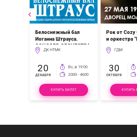
у
Белоснежный бал
Рок от Cozy 
Иоганна Штрауса.
и оркестра 
CONCORD ORCHESTRA
ДК НТМК
ГДМ
20
30
с, в
11:30
Вс, в
19:00
00 - 3500
2000 - 4600
ДЕКАБРЯ
ОКТЯБРЯ
ЛЕТ
КУПИТЬ БИЛЕТ
КУПИТЬ 